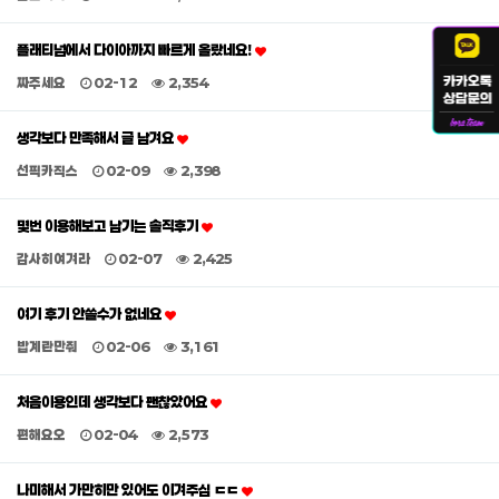
플래티넘에서 다이아까지 빠르게 올랐네요!
짜주세요
02-12
2,354
생각보다 만족해서 글 남겨요
선픽카직스
02-09
2,398
몇번 이용해보고 남기는 솔직후기
감사히여겨라
02-07
2,425
여기 후기 안쓸수가 없네요
밥계란만줘
02-06
3,161
처음이용인데 생각보다 괜찮았어요
편해요오
02-04
2,573
나미해서 가만히만 있어도 이겨주심 ㄷㄷ