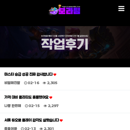
마스터 승급 성공 진짜 감사합니다
비열해진짤
02-16
2,305
가격 대비 퀄리티도 훌륭했어요
나랑 한판해
02-15
2,297
서폿 듀오로 플레이 감각도 살렸습니다
좀들어봐
02-13
2,301