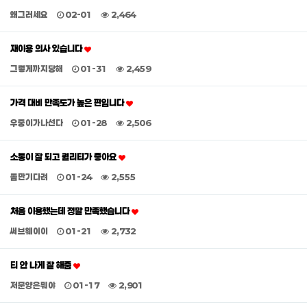
왜그러세요
02-01
2,464
재이용 의사 있습니다
그렇게까지당해
01-31
2,459
가격 대비 만족도가 높은 편입니다
우중이가나선다
01-28
2,506
소통이 잘 되고 퀄리티가 좋아요
좀만기다려
01-24
2,555
처음 이용했는데 정말 만족했습니다
써브웨이이
01-21
2,732
티 안 나게 잘 해줌
저문양은뭐야
01-17
2,901