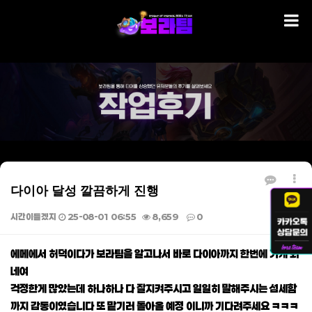
다이아 달성 깔끔하게 진행
시간이들겠지
25-08-01 06:55
8,659
0
본문
에메에서 허덕이다가 보라팀을 알고나서 바로 다이아까지 한번에 가게 되
네여
걱정한게 많았는데 하나하나 다 잘지켜주시고 일일히 말해주시는 섬세함
까지 감동이였습니다 또 맡기러 돌아올 예정 이니까 기다려주세요 ㅋㅋㅋ