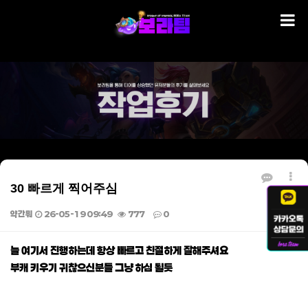
30 빠르게 찍어주심
약간뭐
26-05-19 09:49
777
0
본문
늘 여기서 진행하는데 항상 빠르고 친절하게 잘해주셔요
부캐 키우기 귀찮으신분들 그냥 하심 될듯