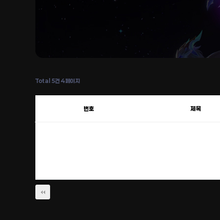
Total 5건
4 페이지
번호
제목