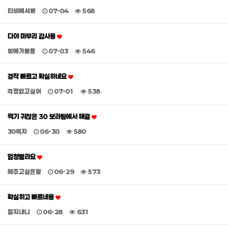
티비에서봐
07-04
568
다야 마무리 감사용
밖에가로등
07-03
546
경작 빠르고 확실하네요
걱정없고싶어
07-01
538
찍기 귀찮은 30 보라팀에서 해결
30찍자
06-30
580
엄청빨라요
해주고싶은말
06-29
573
확실하고 빠르네용
잘지내니
06-28
631