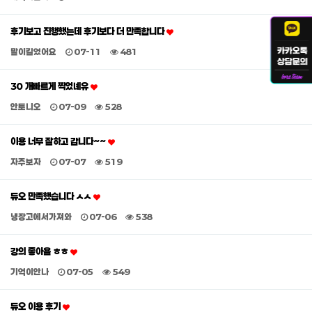
후기보고 진행했는데 후기보다 더 만족합니다
말이길었어요
07-11
481
30 개빠르게 찍었녜유
안토니오
07-09
528
이용 너무 잘하고 갑니다~~
자주보자
07-07
519
듀오 만족했습니다 ㅅㅅ
냉장고에서가져와
07-06
538
강의 좋아욜 ㅎㅎ
기억이안나
07-05
549
듀오 이용 후기