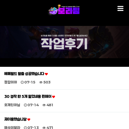
에메랄드 탈출 성공했습니다
정답이야
07-15
503
30 경작 한 5개 맡겼네용 편해여
외계인아님
07-14
481
재이용했습니당
해석이달라
07-13
471