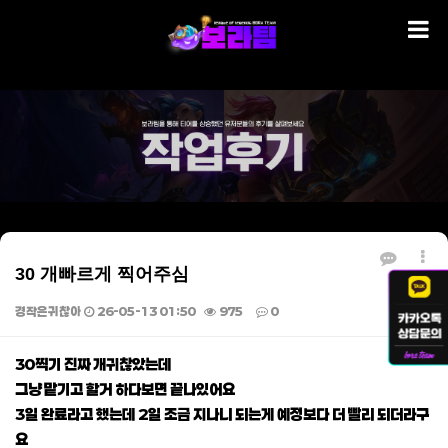
30 개빠르게 찍어주심
경작은귀찮아
26-05-13 01:50
975
0
본문
30찍기 진짜 개귀찮았는데
그냥 맡기고 할거 하다보면 끝나있어요
3일 완료라고 했는데 2일 조금 지나니 되는게 예정보다 더 빨리 되더라구
요