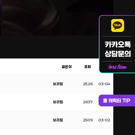
글쓴이
조회
날짜
보라팀
2526
03-04
롤 캐릭터 TIP
보라팀
2637
03-03
보라팀
2509
03-02